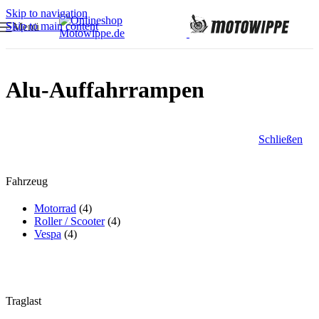
Skip to navigation
Skip to main content
Menü
Alu-Auffahrrampen
Schließen
Fahrzeug
Motorrad
(4)
Roller / Scooter
(4)
Vespa
(4)
Traglast