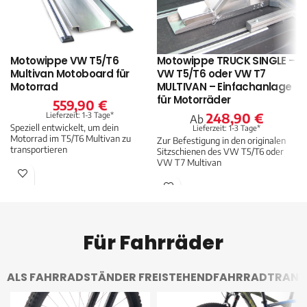
Motowippe VW T5/T6
Motowippe TRUCK SINGLE –
Multivan Motoboard für
VW T5/T6 oder VW T7
Motorrad
MULTIVAN – Einfachanlage
für Motorräder
559,90
€
Lieferzeit: 1-3 Tage*
248,90
€
Ab
Speziell entwickelt, um dein
Lieferzeit: 1-3 Tage*
Motorrad im T5/T6 Multivan zu
Zur Befestigung in den originalen
transportieren
Sitzschienen des VW T5/T6 oder
VW T7 Multivan
Für Fahrräder
ALS FAHRRADSTÄNDER FREISTEHEND
FAHRRADTRANSP