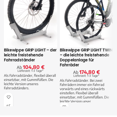
Bikewippe GRIP LIGHT – der
Bikewippe GRIP LIGHT TWIN
leichte freistehende
– die leichte freistehende
Fahrradständer
Doppelanlage für
Fahrräder
104,80
€
Ab
Lieferzeit: 1-3 Tage*
174,80
€
Ab
Als Fahrradständer, flexibel überall
Lieferzeit: 1-3 Tage*
einsetzbar, mit Gummifüßen. Die
Als Fahrradständer. Bei zwei
leichte Version unseres
Fahrrädern immer ein Fahrrad
Fahrradständers.
vorwärts und eines rückwärts
einstellen. Flexibel überall
einsetzbar, mit Gummifüßen. Die
leichte Version unser
Fahrradständer-Doppelanlage.