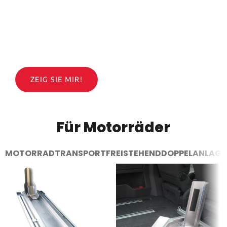
Qualität made in Germany!
Moped rein – Moped steht!
Genial, oder?
ZEIG SIE MIR!
Für Motorräder
MOTORRADTRANSPORT
FREISTEHEND
DOPPELANLAGE