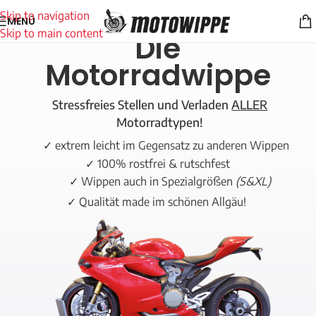
Skip to navigation
MENÜ
Skip to main content
Die
Motorradwippe
Stressfreies Stellen und Verladen
ALLER
Motorradtypen!
✓ extrem leicht im Gegensatz zu anderen Wippen
✓ 100% rostfrei & rutschfest
✓ Wippen auch in Spezialgrößen
(S&XL)
✓ Qualität made im schönen Allgäu!