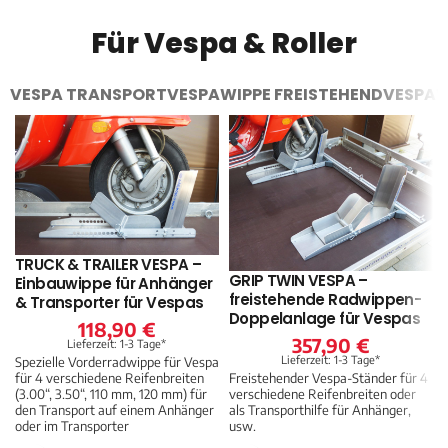
Für Vespa & Roller
VESPA TRANSPORT
VESPAWIPPE FREISTEHEND
VESPAWI
TRUCK & TRAILER VESPA –
GRIP TWIN VESPA –
Einbauwippe für Anhänger
freistehende Radwippen-
& Transporter für Vespas
Doppelanlage für Vespas
118,90
€
357,90
€
Lieferzeit: 1-3 Tage*
Lieferzeit: 1-3 Tage*
Spezielle Vorderradwippe für Vespa
Freistehender Vespa-Ständer für 4
für 4 verschiedene Reifenbreiten
verschiedene Reifenbreiten oder
(3.00“, 3.50“, 110 mm, 120 mm) für
als Transporthilfe für Anhänger,
den Transport auf einem Anhänger
usw.
oder im Transporter