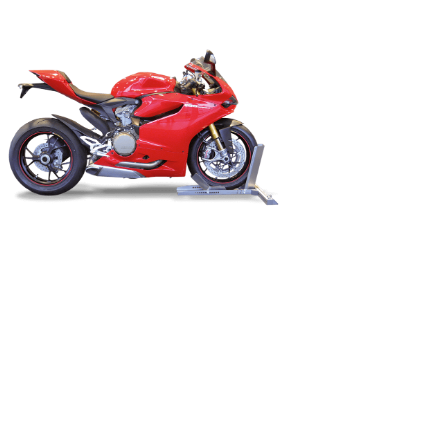
Diese
ALLGÄUER
Motorradwippen
werden dein
Zweiradleben
verändern!