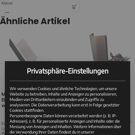
Klasse
Ähnliche Artikel
Privatsphäre-Einstellungen
Wir verwenden Cookies und ähnliche Technologien, um unsere
Motowippe UPDATE –
VARIO Motorrad
Website zu betreiben, Inhalte und Anzeigen zu personalisieren,
Medien von Drittanbietern einzubinden und Zugriffe zu
Einbauwippe für
153,90
€
Ab
analysieren. Die Datenverarbeitung kann erst in Folge gesetzter
vorhandene Standschiene
Lieferzeit: 1-3 Tage*
Cookies stattfinden.
Eine Motorradwippe zum flexiblen,
69,90
€
Personenbezogene Daten können verarbeitet werden (z. B. IP-
seitlichen Einschieben in fest
Lieferzeit: 1-3 Tage*
Adressen), z. B. für personalisierte Anzeigen und Inhalte oder die
montierte Profilschienen. Einmalig in
Einbauwippe mit Grundplatte und
Messung von Anzeigen und Inhalten.
Weitere Informationen über
Deutschland.
Lochreihe zur Positionierung der
Flexibler geht's nicht!
die Verwendung Ihrer Daten findest du in unserer
Wippe