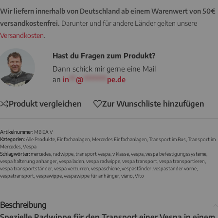
Wir liefern innerhalb von Deutschland ab einem Warenwert von 50€
versandkostenfrei.
Darunter und für andere Länder gelten unsere
Versandkosten
.
Hast du Fragen zum Produkt?
Dann schick mir gerne eine Mail
an
in
**
@
*******
pe.de
Produkt vergleichen
Zur Wunschliste hinzufügen
Artikelnummer:
MB EA V
Kategorien:
Alle Produkte
,
Einfachanlagen
,
Mercedes Einfachanlagen
,
Transport im Bus
,
Transport im
Mercedes
,
Vespa
Schlagwörter:
mercedes
,
radwippe
,
transport vespa
,
v klasse
,
vespa
,
vespa befestigungssysteme
,
vespa halterung anhänger
,
vespa laden
,
vespa radwippe
,
vespa transport
,
vespa transportieren
,
vespa transportständer
,
vespa verzurren
,
vespaschiene
,
vespaständer
,
vespaständer vorne
,
vespatransport
,
vespawippe
,
vespawippe für anhänger
,
viano
,
Vito
Beschreibung
Spezielle Radwippe für den Transport einer Vespa in einem