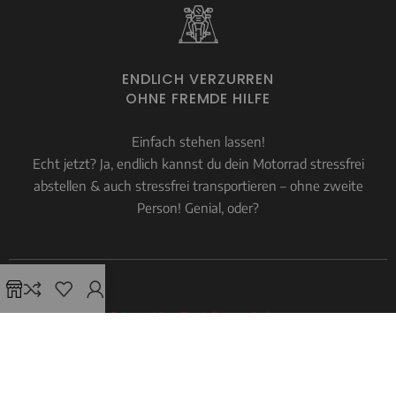
ENDLICH VERZURREN
OHNE FREMDE HILFE
Einfach stehen lassen!
Echt jetzt? Ja, endlich kannst du dein Motorrad stressfrei
abstellen & auch stressfrei transportieren – ohne zweite
Person! Genial, oder?
Privatsphäre-Einstellungen ändern
Copyright © 2026 |
Motowippe.de
– Onlineshop für Motorradwippen, Vespa- &