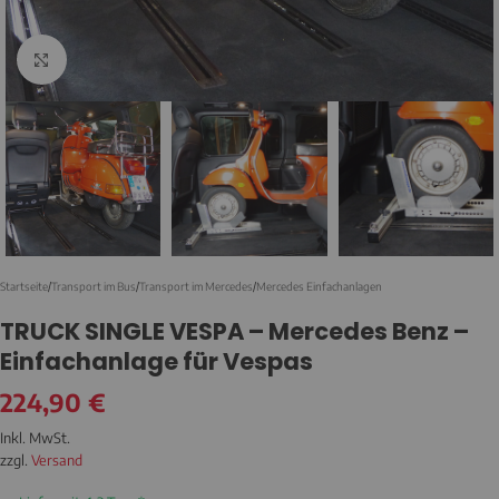
Klicken zum Vergrößern
Startseite
/
Transport im Bus
/
Transport im Mercedes
/
Mercedes Einfachanlagen
TRUCK SINGLE VESPA – Mercedes Benz –
Einfachanlage für Vespas
224,90
€
Inkl. MwSt.
zzgl.
Versand