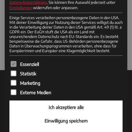
Datenschutzerklärung
.
Sie können Ihre Auswahl jederzeit unter
Einstellungen
widerrufen oder anpassen.
Einige Services verarbeiten personenbezogene Daten in den USA.
Mit deiner Einwilligung zur Nutzung dieser Services willigst du auch
in die Verarbeitung deiner Daten in den USA gemäß Art. 49 (1) lit. a
GDPR ein. Der EuGH stuft die USA als ein Land mit
unzureichendem Datenschutz nach EU-Standards ein. Es besteht
beispielsweise die Gefahr, dass US-Behörden personenbezogene
Daten in Überwachungsprogrammen verarbeiten, ohne dass für
Europäerinnen und Europäer eine Klagemöglichkeit besteht.
Es folgt eine Liste der Service-Gruppen, für die eine Einwi
Essenziell
Statistik
Marketing
UNSER UNTERNEHMEN
Externe Medien
Motowippe.de
Ich akzeptiere alle
Hersteller für Motorrad- & Radwippen
Andreas Insam
Einwilligung speichern
Asamstr. 3