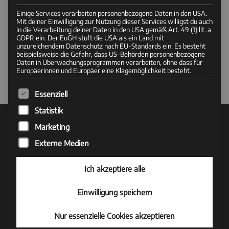
Einige Services verarbeiten personenbezogene Daten in den USA.
Mit deiner Einwilligung zur Nutzung dieser Services willigst du auch
in die Verarbeitung deiner Daten in den USA gemäß Art. 49 (1) lit. a
GDPR ein. Der EuGH stuft die USA als ein Land mit
unzureichendem Datenschutz nach EU-Standards ein. Es besteht
beispielsweise die Gefahr, dass US-Behörden personenbezogene
Daten in Überwachungsprogrammen verarbeiten, ohne dass für
Europäerinnen und Europäer eine Klagemöglichkeit besteht.
Es folgt eine Liste der Service-Gruppen, für die eine Einwi
Essenziell
Statistik
Marketing
UNSER UNTERNEHMEN
Externe Medien
Motowippe.de
Ich akzeptiere alle
Hersteller für Motorrad- & Radwippen
Andreas Insam
Einwilligung speichern
Asamstr. 3
88353 Kißlegg, Germany
Nur essenzielle Cookies akzeptieren