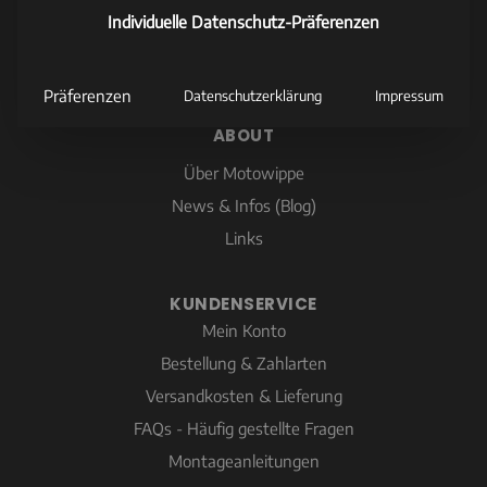
+49 (0)7563 - 915 03 08
Individuelle Datenschutz-Präferenzen
info@motowippe.de
www.motowippe.de
Präferenzen
Datenschutzerklärung
Impressum
ABOUT
Über Motowippe
News & Infos (Blog)
Links
KUNDENSERVICE
Mein Konto
Bestellung & Zahlarten
Versandkosten & Lieferung
FAQs - Häufig gestellte Fragen
Montageanleitungen