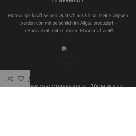
IN GERMANY
Motowippe kauft keinen Quatsch aus China. Meine Wippen
werden von mir persönlich im Allgäu produziert –
in Handarbeit, mit richtigem Männerschweiß.
MIT EINER MOTOWIPPE BIS ZU 70CM PLATZ
SPAREN!
Weißt du eigentlich, was man(n) alles mit 70 cm mehr Platz
pro Motorrad in der Garage anstellen könnte? Mir fällt da ’ne
Menge ein! :)
Dir auch?