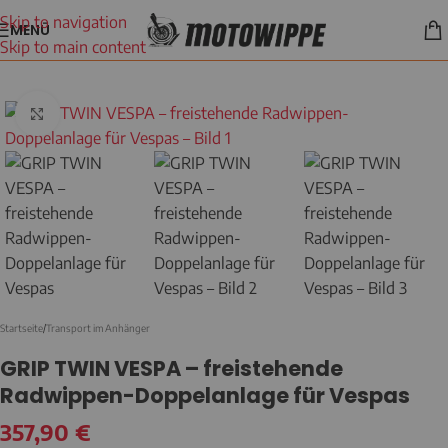
Skip to navigation
MENÜ
Skip to main content
Klicken zum Vergrößern
Startseite
/
Transport im Anhänger
GRIP TWIN VESPA – freistehende
Radwippen-Doppelanlage für Vespas
357,90
€