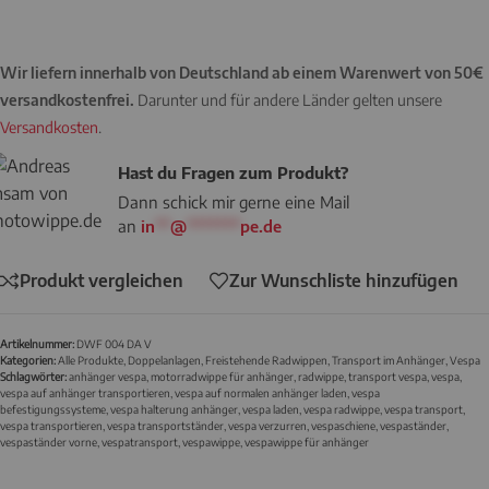
Wir liefern innerhalb von Deutschland ab einem Warenwert von 50€
versandkostenfrei.
Darunter und für andere Länder gelten unsere
Versandkosten
.
Hast du Fragen zum Produkt?
Dann schick mir gerne eine Mail
an
in
**
@
*******
pe.de
Produkt vergleichen
Zur Wunschliste hinzufügen
Artikelnummer:
DWF 004 DA V
Kategorien:
Alle Produkte
,
Doppelanlagen
,
Freistehende Radwippen
,
Transport im Anhänger
,
Vespa
Schlagwörter:
anhänger vespa
,
motorradwippe für anhänger
,
radwippe
,
transport vespa
,
vespa
,
vespa auf anhänger transportieren
,
vespa auf normalen anhänger laden
,
vespa
befestigungssysteme
,
vespa halterung anhänger
,
vespa laden
,
vespa radwippe
,
vespa transport
,
vespa transportieren
,
vespa transportständer
,
vespa verzurren
,
vespaschiene
,
vespaständer
,
vespaständer vorne
,
vespatransport
,
vespawippe
,
vespawippe für anhänger